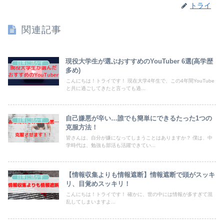
トライ
関連記事
現役大学生が選ぶおすすめのYouTuber 6選(高学歴
日常に活かす
多め)
こんにちは！トライです！ 現在大学4年生で、この4年間YouTube
と共に過ごしてきたと言っても過...
自己嫌悪が辛い…誰でも簡単にできるたった1つの
日常に活かす
克服方法！
皆さんは、自分が嫌になってしまうことはありますか？ 僕は、中
学時代は、勉強も部活も活躍できてい...
【情報収集よりも情報遮断】情報遮断で頭がスッキ
日常に活かす
リ、目覚めスッキリ！
こんにちは！トライです！ 確かに、世の中には情報が多すぎて混
乱してしまいますよ...