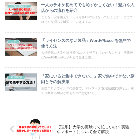
一人カラオケ初めてでも恥ずかしくない！魅力や入
日常に活かす
店からの流れを紹介
こんな不安を抱えている人も多いのではないでしょうか。 ここで
はそんな悩みを解消していきます...
「ライセンスのない製品」WordやExcelを無料で
大学
使う方法
大学時代に大学生協推奨PCなどを使用していた方などは、卒業後
にWordやExcelなど今まで普通に使...
「家にいると集中できない…」家で集中できない原
勉強関連
因とその解決策
新型コロナウイルスの影響で、テレワーク(在宅勤務)に移行し、家
で作業する機会が増えたのではないでしょ...
【理系】大学の実験って忙しいの？実験
やレポートについて全て解説！